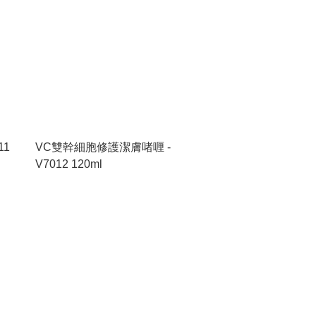
11
VC雙幹細胞修護潔膚啫喱 -
V7012 120ml