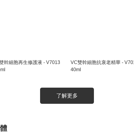
雙幹細胞再生修護液 - V7013
VC雙幹細胞抗衰老精華 - V70
0ml
40ml
了解更多
泌體