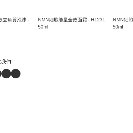
效去角質泡沫 -
NMN細胞能量全效面霜 - H1231
NMN細胞
50ml
50ml
注我們