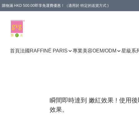
購物滿 HKD 500.00即享免運費優惠！（適用於 特定的送貨方式 )
首頁
法國RAFFINÉ PARIS
專業美容
OEM/ODM
星級系
瞬間即時達到 嫩紅效果 ! 使
效果。