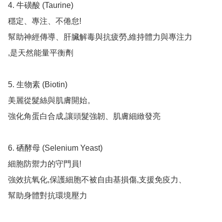
4. 牛磺酸 (Taurine)

穩定、專注、不倦怠!

幫助神經傳導、肝臟解毒與抗疲勞,維持體力與專注力

,是天然能量平衡劑

5. 生物素 (Biotin)

美麗從髮絲與肌膚開始。

強化角蛋白合成,讓頭髮強韌、肌膚細緻發亮

6. 硒酵母 (Selenium Yeast)

細胞防禦力的守門員!

強效抗氧化,保護細胞不被自由基損傷,支援免疫力、

幫助身體對抗環境壓力
