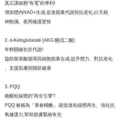
真正讓細胞“有電”的專利!

增加體內NAD+生成,促進能量代謝與抗老化,白天精

神飽滿、夜間修護更快

2. α-Ketoglutarate (AKG 酮戊二酸)

年輕關鍵在於代謝!

協助胺基酸循環與細胞能量合成,提升體力、對抗老化

、支援肌膚與關節健康

3. PQQ

喚醒粒線體的“再生引擎”!

PQQ 被稱為「青春輔酶」,能促進粒線體再生、強化抗

氧修護力,幫助肌膚緊緻有光
