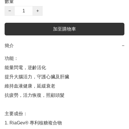
數量
−
+
加至購物車
簡介
−
功能：

能量閃電，逆齡活化

提升大腦活力，守護心臟及肝臟

維持血液健康，延緩衰老

抗疲勞，活力恢復，照顧頭髮

主要成份：

1. RiaGev® 專利核糖複合物
