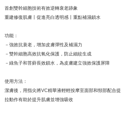
首創雙幹細胞技術有效逆轉衰老跡象

重建修復肌膚丨促進亮白透明感丨重點補濕鎖水

功能：

－強效抗衰老，增加皮膚彈性及補濕力

－雙幹細胞高效抗氧化保護，防止細紋生成

－綠魚子和苔蘚長效鎖水，為皮膚建立強效保護屏障

使用方法：

潔膚後，用指尖將VC精華液輕輕按摩至面部和頸部配合提
拉動作有助於提升肌膚並增強吸收