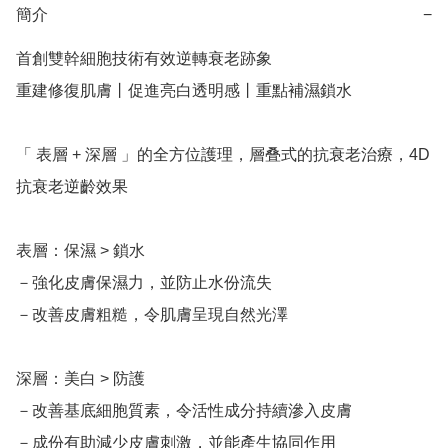
簡介
−
首創雙幹細胞技術有效逆轉衰老跡象

重建修復肌膚丨促進亮白透明感丨重點補濕鎖水

「 表層 + 深層 」的全方位護理，層叠式的抗衰老治療，4D
抗衰老逆齡效果

表層：保濕 > 鎖水

－強化皮膚保濕力，並防止水份流失

－改善皮膚粗糙，令肌膚呈現自然光澤

深層：美白 > 防護

－改善基底細胞質素，令活性成分持續滲入皮膚 

－成份有助減少皮膚刺激，並能產生協同作用 
