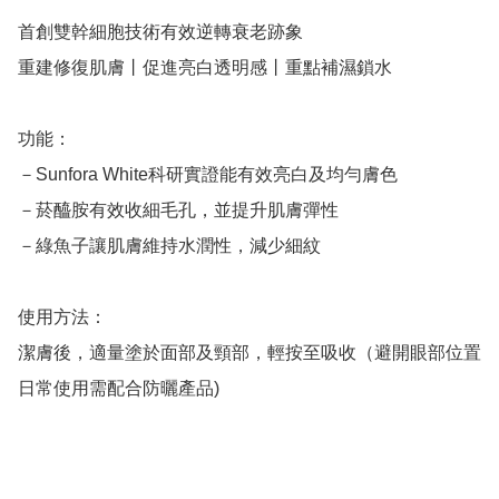
首創雙幹細胞技術有效逆轉衰老跡象

重建修復肌膚丨促進亮白透明感丨重點補濕鎖水

功能：

－Sunfora White科研實證能有效亮白及均勻膚色

－菸醯胺有效收細毛孔，並提升肌膚彈性

－綠魚子讓肌膚維持水潤性，減少細紋

使用方法：

潔膚後，適量塗於面部及頸部，輕按至吸收（避開眼部位置
日常使用需配合防曬產品)