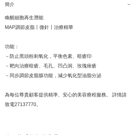
簡介
−
喚醒細胞再生潛能

MAP調節皮脂丨微針丨治療精華

功能：

－防止黑頭粉刺氧化，平衡色素、暗瘡印 

－靶向治療暗瘡、毛孔、凹凸洞、玫瑰痤瘡 

－同步調節皮脂腺功能，減少氧化型油脂分泌

為每位尊貴顧客提供精準、安心的美容療程服務。 詳情請
致電27137770。