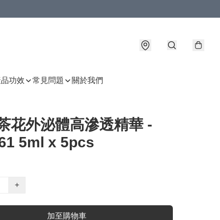
產品功效
常見問題
關於我們
茶花外泌體高滲透精華 -
1 5ml x 5pcs
+
加至購物車