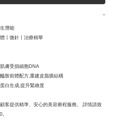
−
生潛能

體丨微針丨治療精華

肌膚受損細胞DNA 

醯胺前體配方,重建皮脂膜結構 

蛋白生成,提升緊緻度

顧客提供精準、安心的美容療程服務。 詳情請致
70。