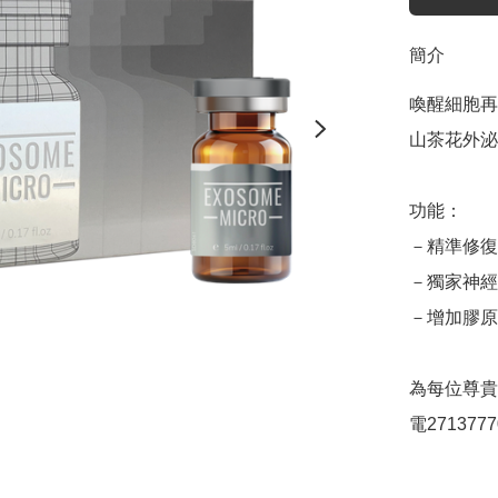
簡介
喚醒細胞再
山茶花外泌
功能：

－精準修復
－獨家神經
－增加膠原
為每位尊貴
電271377