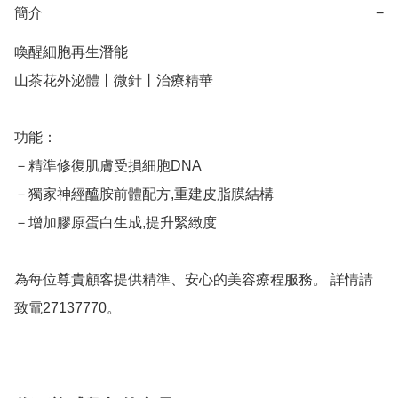
簡介
−
喚醒細胞再生潛能

山茶花外泌體丨微針丨治療精華

功能：

－精準修復肌膚受損細胞DNA 

－獨家神經醯胺前體配方,重建皮脂膜結構 

－增加膠原蛋白生成,提升緊緻度

為每位尊貴顧客提供精準、安心的美容療程服務。 詳情請
致電27137770。