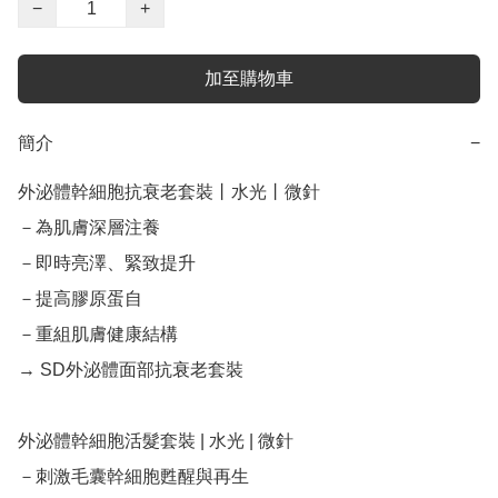
−
+
加至購物車
簡介
−
外泌體幹細胞抗衰老套裝丨水光丨微針

－為肌膚深層注養 

－即時亮澤、緊致提升 

－提高膠原蛋自 

－重組肌膚健康結構

→ SD外泌體面部抗衰老套裝

外泌體幹細胞活髮套裝 | 水光 | 微針

－刺激毛囊幹細胞甦醒與再生 
