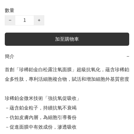
數量
−
+
加至購物車
簡介
−
首創「珍稀鉑金白松露注氧面膜」超級抗氧化，蘊含珍稀鉑
金多性肽，專利活細胞複合物，賦活和增加細胞外基質密度

珍稀鉑金微米技術「強抗氧促吸收」

－蘊含鉑金粒子，持續抗氧不衰竭

－仿如皮膚內層，為細胞引導養份

－促進面膜中有效成份，滲透吸收
