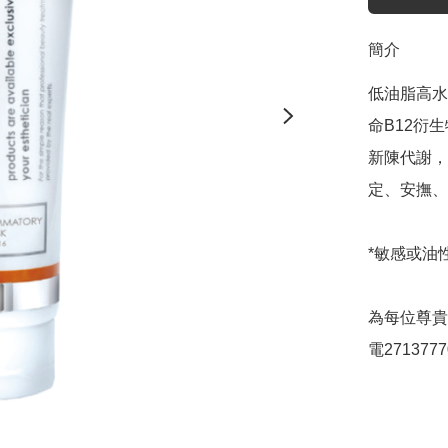
簡介
低油脂高水
命B12衍
新陳代謝，
定、安撫、
*敏感或油
為每位尊貴
電2713777