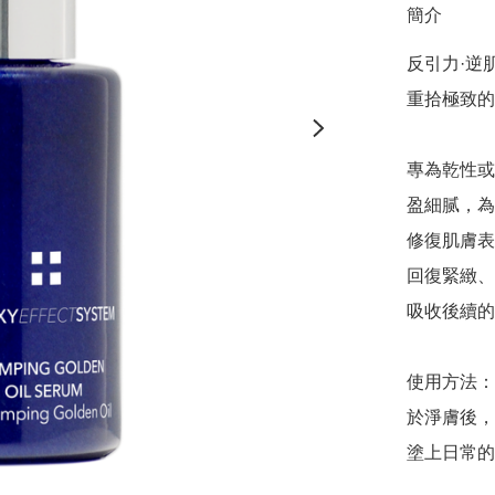
簡介
反引力·逆肌
重拾極致的
專為乾性或
盈細腻，為
修復肌膚表
回復緊緻、
吸收後續的
使用方法：

於淨膚後，
塗上日常的