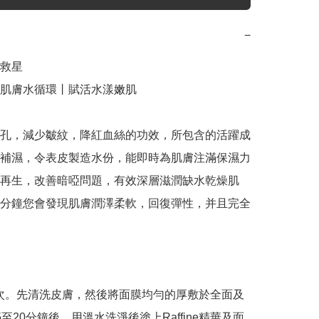
−
救星

肌膚水循環丨賦活水漾嫩肌

孔，減少皺紋，降紅血絲的功效，所包含的活躍成
補濕，令表皮製造水份，能即時為肌膚注滿保濕力
再生，改善暗啞問題，有效深層滋潤缺水乾燥肌
分鐘您會發現肌膚潤澤柔軟，回復彈性，并且完全
3次。先清洗皮膚，然後將面膜均勻的厚敷於全面及
至20分鐘後，用溫水洗淨後塗上Raffine精華及面